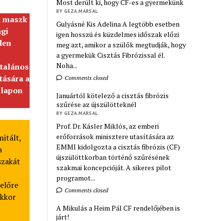
Most derült ki, hogy CF-es a gyermekünk
BY GEZA.MARSAL
 maszk
Gulyásné Kis Adelina A legtöbb esetben
ági
igen hosszú és küzdelmes időszak előzi
den
meg azt, amikor a szülők megtudják, hogy
a gyermekük Cisztás Fibrózissal él.
Noha...
talános
tására a
Comments closed
nlapon
Januártól kötelező a cisztás fibrózis
szűrése az újszülötteknél
BY GEZA.MARSAL
Prof. Dr. Kásler Miklós, az emberi
erőforrások minisztere utasítására az
itált,
EMMI kidolgozta a cisztás fibrózis (CF)
a
újszülöttkorban történő szűrésének
szakát
szakmai koncepcióját. A sikeres pilot
programot...
előre
Comments closed
akkor
A Mikulás a Heim Pál CF rendelőjében is
járt!