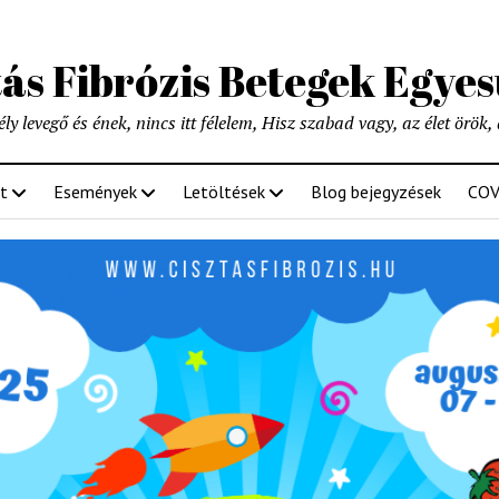
tás Fibrózis Betegek Egyes
y levegő és ének, nincs itt félelem, Hisz szabad vagy, az élet örök, 
t
Események
Letöltések
Blog bejegyzések
COV