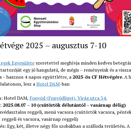
étvége 2025 – augusztus 7-10
4
tegek Egyesülete
szeretettel meghívja minden kedves betegtá
tartozóját egy jó hangulatú, de mégis – reményeink és a vissza
is – hasznos 4 napos együttlétre, a
2025-ös CF Hétvégére
. A 
Balatonon, lesz a
Hotel DAM
-ban
n: Hotel DAM,
Fonyód (Fonyódliget), Virág utca 34.
:
2025.08.07 – 10 (csütörtök délutántól – vasárnap délig)
 svédasztalos reggeli, menü vacsora (csütörtök vacsora, pénte
reggeli és vacsora, vasárnap reggeli)
és: Egy, két, illetve négy fős szobákban a szálloda területén. A