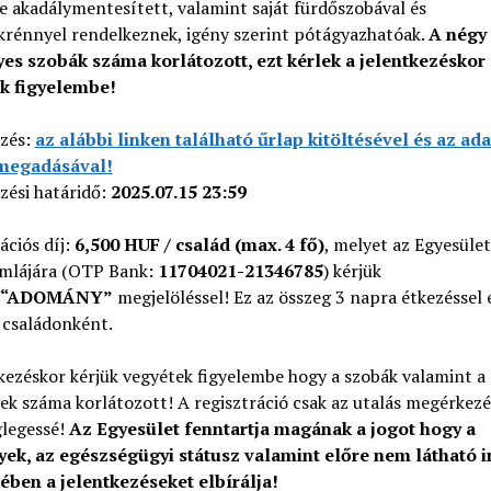
e akadálymentesített, valamint saját fürdőszobával és
krénnyel rendelkeznek, igény szerint pótágyazhatóak.
A négy
es szobák száma korlátozott, ezt kérlek a jelentkezéskor
k figyelembe!
ezés:
az alábbi linken található űrlap kitöltésével és az ad
megadásával!
zési határidő:
2025.07.15 23:59
ációs díj:
6,500 HUF / család (max. 4 fő)
, melyet az Egyesület
mlájára (OTP Bank:
11704021-21346785
) kérjük
“ADOMÁNY”
megjelöléssel! Ez az összeg 3 napra étkezéssel 
 családonként.
kezéskor kérjük vegyétek figyelembe hogy a szobák valamint a
ek száma korlátozott! A regisztráció csak az utalás megérkezé
glegessé!
Az Egyesület fenntartja magának a jogot hogy a
yek, az egészségügyi státusz valamint előre nem látható 
tében a jelentkezéseket elbírálja!