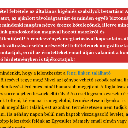
étel feltétele az általános higéniés szabályok betartása!
A
atot, az ajánlott távolságtartást és minden egyéb biztons
lt mindenki magára nézve érezze kötelezőnek, illetve min
ünk gondoskodjon magával hozott maszkról és
őtlenítőről!
A rendezvények megtartásával kapcsolatos ál
ok változása esetén a részvétel feltételeinek megváltozta
enntartjuk, erről az érintetteket email útján valamint a ho
tó hirdetményben is tájékoztatjuk!
indenkit, hogy a jelentkezést a
fenti linken található
töltésével tegye meg! Mivel az igénybe vehető szobák száma lim
jelentkezést érdemes minél hamarabb megejteni. A foglalások 
s sorrendjében lesznek elbírálva! Aki esetlegesen kevesebb éj
nk tölteni, kérem azt is megjelölni, természetesen ilyenkor is
ünk megoldást találni, ezt azonban természetesen nem tudjuk 
ni. Ha néhány napon belül nem kaptok visszaigazoló levelet, 
épp jelezzétek felénk az Egyesület bármely email címén vagy
kos fórumán!