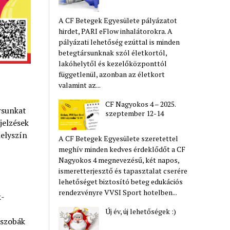
A CF Betegek Egyesülete pályázatot
hirdet, PARI eFlow inhalátorokra. A
pályázati lehetőség ezúttal is minden
betegtársunknak szól életkortól,
lakóhelytől és kezelőközponttól
függetlenül, azonban az életkort
valamint az...
CF Nagyokos 4 – 2025.
rsunkat
szeptember 12-14
jelzések
helyszín
A CF Betegek Egyesülete szeretettel
meghív minden kedves érdeklődőt a CF
Nagyokos 4 megnevezésű, két napos,
ismeretterjesztő és tapasztalat cserére
lehetőséget biztosító beteg edukációs
rendezvényre VVSI Sport hotelben...
k-
Új év, új lehetőségek :)
 szobák