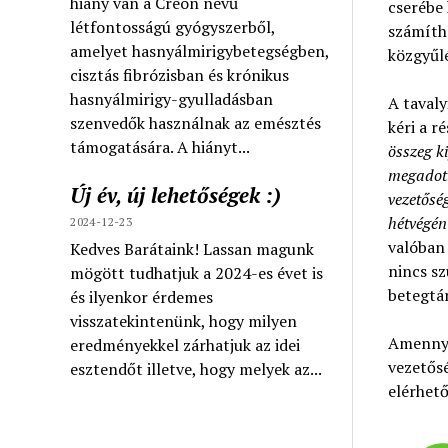
hiány van a Creon nevű
cserébe 
létfontosságú gyógyszerből,
számítha
amelyet hasnyálmirigybetegségben,
közgyűlé
cisztás fibrózisban és krónikus
hasnyálmirigy-gyulladásban
A tavaly
szenvedők használnak az emésztés
kéri a r
támogatására. A hiányt...
összeg ki
megadott
Új év, új lehetőségek :)
vezetősé
hétvégén
2024-12-23
valóban
Kedves Barátaink! Lassan magunk
nincs sz
mögött tudhatjuk a 2024-es évet is
betegtár
és ilyenkor érdemes
visszatekintenünk, hogy milyen
Amennyi
eredményekkel zárhatjuk az idei
vezetősé
esztendőt illetve, hogy melyek az...
elérhet