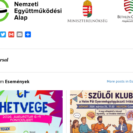
book
Messenger
Twitter
Gmail
Email
Share
rsal
om
Események
More posts in 