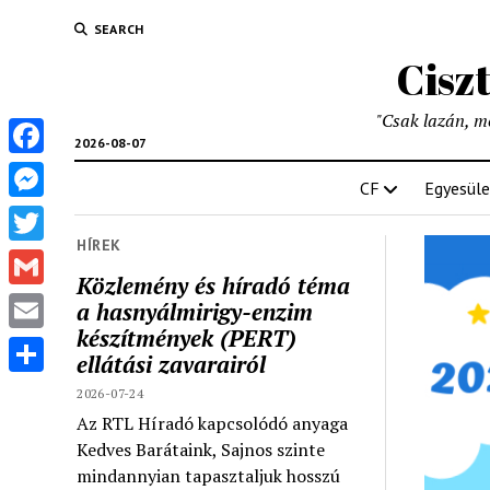
SEARCH
Cisz
"Csak lazán, mél
2026-08-07
Facebook
CF
Egyesüle
Messenger
HÍREK
Twitter
Közlemény és híradó téma
Gmail
a hasnyálmirigy-enzim
készítmények (PERT)
Email
ellátási zavarairól
Share
2026-07-24
Az RTL Híradó kapcsolódó anyaga
Kedves Barátaink, Sajnos szinte
mindannyian tapasztaljuk hosszú