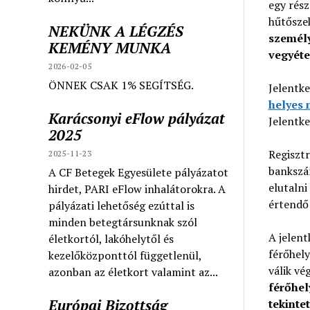
egy rész
hűtősze
NEKÜNK A LÉGZÉS
személy
KEMÉNY MUNKA
vegyéte
2026-02-05
ÖNNEK CSAK 1% SEGÍTSÉG.
Jelentk
helyes 
Karácsonyi eFlow pályázat
Jelentke
2025
Regisztr
2025-11-23
bankszá
A CF Betegek Egyesülete pályázatot
elutalni
hirdet, PARI eFlow inhalátorokra. A
értendő
pályázati lehetőség ezúttal is
minden betegtársunknak szól
A jelent
életkortól, lakóhelytől és
férőhely
kezelőközponttól függetlenül,
válik vé
azonban az életkort valamint az...
férőhel
Európai Bizottság
tekinte