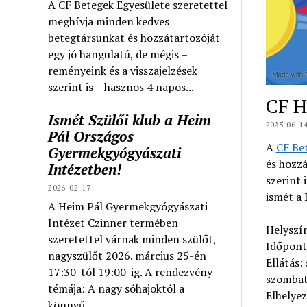
A CF Betegek Egyesülete szeretettel
meghívja minden kedves
betegtársunkat és hozzátartozóját
egy jó hangulatú, de mégis –
reményeink és a visszajelzések
szerint is – hasznos 4 napos...
CF H
Ismét Szülői klub a Heim
2025-06-1
Pál Országos
A
CF Be
Gyermekgyógyászati
és hozzá
Intézetben!
szerint 
2026-02-17
ismét a 
A Heim Pál Gyermekgyógyászati
Intézet Czinner termében
Helyszí
szeretettel várnak minden szülőt,
Időpont
nagyszülőt 2026. március 25-én
Ellátás:
17:30-tól 19:00-ig. A rendezvény
szombat 
témája: A nagy sóhajoktól a
Elhelyez
könnyű...