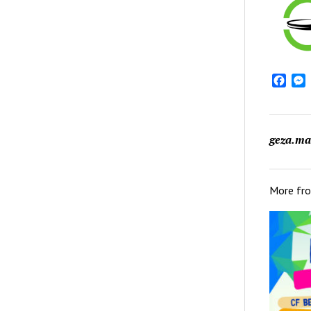
Face
geza.ma
More fr