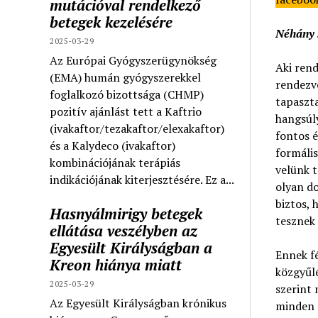
mutációval rendelkező
betegek kezelésére
Néhány 
2025-03-29
Az Európai Gyógyszerügynökség
Aki rend
(EMA) humán gyógyszerekkel
rendezv
foglalkozó bizottsága (CHMP)
tapaszta
pozitív ajánlást tett a Kaftrio
hangsúl
(ivakaftor/tezakaftor/elexakaftor)
fontos é
és a Kalydeco (ivakaftor)
formális
kombinációjának terápiás
velünk t
indikációjának kiterjesztésére. Ez a...
olyan d
biztos, 
Hasnyálmirigy betegek
tesznek 
ellátása veszélyben az
Egyesült Királyságban a
Ennek f
Kreon hiánya miatt
közgyűlé
2025-03-29
szerint 
Az Egyesült Királyságban krónikus
minden é