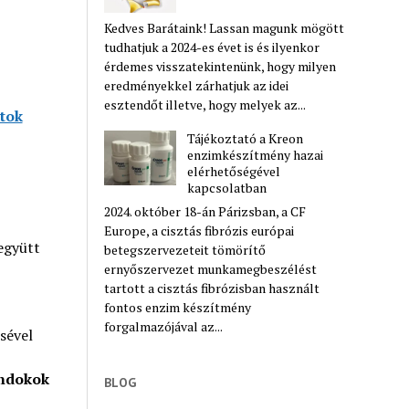
Kedves Barátaink! Lassan magunk mögött
tudhatjuk a 2024-es évet is és ilyenkor
érdemes visszatekintenünk, hogy milyen
eredményekkel zárhatjuk az idei
esztendőt illetve, hogy melyek az...
atok
Tájékoztató a Kreon
enzimkészítmény hazai
elérhetőségével
kapcsolatban
2024. október 18-án Párizsban, a CF
Europe, a cisztás fibrózis európai
együtt
betegszervezeteit tömörítő
ernyőszervezet munkamegbeszélést
tartott a cisztás fibrózisban használt
fontos enzim készítmény
forgalmazójával az...
sével
indokok
BLOG