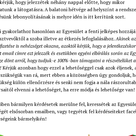
kérjük, hogy jelezzétek néhány nappal előtte, hogy mikor
tunk a látogatásra. A balatoni hétvége ad helyszínt a rendsze
sünk lebonyolításának is melyre idén is itt kerítünk sort.
i gyakorlathoz hasonlóan az Egyesület a fenti jelképes hozzájá
észtvevőktől a szoba illetve az étkezés lefoglalásához.
Akinek az 
fizetése is nehézséget okozna, azoktól kérjük, hogy a jelentkezéskor
 email címre ezt jelezzék és esetükben egyéni elbírálás során az Eg
ge dönt arról, hogy tudjuk-e 100%-ban támogatni a részvételüket a
!
Kérjük azonban hogy ezzel a lehetőséggel csak azok éljenek, 
 szükségük van rá, mert ebben a közösségben úgy gondoljuk, 
ükség külön ellenőrzésre és senki nem fogja a nála rászorulta
saitól elvenni a lehetőséget, ha erre módja és lehetősége van!
ben bármilyen kérdésetek merülne fel, keressétek az Egyesül
gét elsősorban emailben, vagy tegyétek fel kérdéseiteket fac
őségeink bármelyikén!