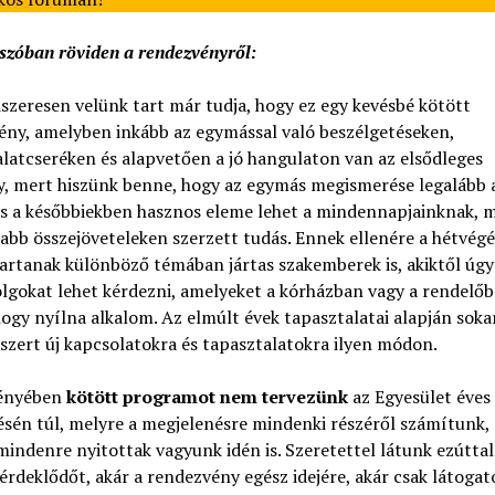
szóban röviden a rendezvényről:
szeresen velünk tart már tudja, hogy ez egy kevésbé kötött
ény, amelyben inkább az egymással való beszélgetéseken,
latcseréken és alapvetően a jó hangulaton van az elsődleges
y, mert hiszünk benne, hogy az egymás megismerése legalább 
s a későbbiekben hasznos eleme lehet a mindennapjainknak, m
abb összejöveteleken szerzett tudás. Ennek ellenére a hétvégé
artanak különböző témában jártas szakemberek is, akiktől úgy
olgokat lehet kérdezni, amelyeket a kórházban vagy a rendelő
hogy nyílna alkalom. Az elmúlt évek tapasztalatai alapján soka
szert új kapcsolatokra és tapasztalatokra ilyen módon.
ényében
kötött programot nem tervezünk
az Egyesület éves
sén túl, melyre a megjelenésre mindenki részéről számítunk, 
mindenre nyitottak vagyunk idén is. Szeretettel látunk ezúttal 
rdeklődőt, akár a rendezvény egész idejére, akár csak látogató