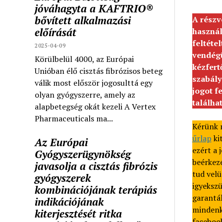
jóváhagyta a KAFTRIO®
bővített alkalmazási
A részv
előírását
használ
feltéte
2025-04-09
vendég
Körülbelül 4000, az Európai
kézfert
Unióban élő cisztás fibrózisos beteg
szabály
válik most először jogosulttá egy
jogot f
olyan gyógyszerre, amely az
találha
alapbetegség okát kezeli A Vertex
Pharmaceuticals ma...
Kérünk m
űrlap
ki
Az Európai
ezért a 
Gyógyszerügynökség
beérkezé
javasolja a cisztás fibrózis
tud velü
gyógyszerek
igyeksz
kombinációjának terápiás
garantál
indikációjának
mindenk
kiterjesztését ritka
faceboo