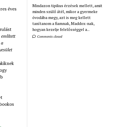
Mindazon tipikus érzések mellett, amit
res éves
minden szülő átél, mikor a gyermeke
óvodába megy, azt is meg kellett
tanítanom a fiamnak, Maddox-nak,
rulást
hogyan kezelje felelősséggel a...
említett
Comments closed
 a
yesület
akiknek
hogy
bb
et
ebookos