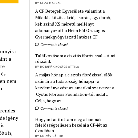
BY GEZA.MARSAL
A CF Betegek Egyesülete valamint a
Mikulás közös akciója során, egy darab,
kék színű XS méretű mellényt
adományozott a Heim Pál Országos
Gyermekgyógyászati Intézet CF...
Comments closed
annyira
Találkozásom a cisztás fibrózissal – A mi
int a
rózsánk
re
BY HORNYÁK-KOVÁCS ATTILA
 és
A május hónap a cisztás fibrózissal élők
ben nem
számára a tudatosság hónapja - a
kezdeményezést az amerikai szervezet a
n
Cystic Fibrosis Foundation-tól indult.
Célja, hogy az...
Comments closed
 rendes
de igény
Hogyan tanítottam meg a fiamnak
is
felelősségteljesen kezelni a CF-jét az
óvodában
ba is,
BY GULYÁS GÁBOR