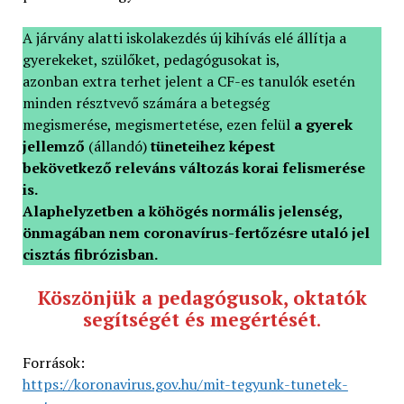
A járvány alatti iskolakezdés új kihívás elé állítja a
gyerekeket, szülőket, pedagógusokat is,
azonban extra terhet jelent a CF-es tanulók esetén
minden résztvevő számára a betegség
megismerése, megismertetése, ezen felül
a gyerek
jellemző
(állandó)
tüneteihez képest
bekövetkező releváns változás korai felismerése
is.
Alaphelyzetben a köhögés normális jelenség,
önmagában nem coronavírus-fertőzésre utaló jel
cisztás fibrózisban.
Köszönjük a pedagógusok, oktatók
segítségét és megértését
.
Források:
https://koronavirus.gov.hu/mit-tegyunk-tunetek-