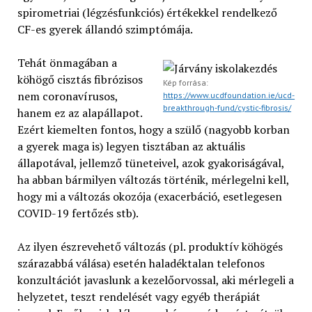
spirometriai (légzésfunkciós) értékekkel rendelkező
CF-es gyerek állandó szimptómája.
Tehát önmagában a
köhögő cisztás fibrózisos
Kép forrása:
nem coronavírusos,
https://www.ucdfoundation.ie/ucd-
breakthrough-fund/cystic-fibrosis/
hanem ez az alapállapot.
Ezért kiemelten fontos, hogy a szülő (nagyobb korban
a gyerek maga is) legyen tisztában az aktuális
állapotával, jellemző tüneteivel, azok gyakoriságával,
ha abban bármilyen változás történik, mérlegelni kell,
hogy mi a változás okozója (exacerbáció, esetlegesen
COVID-19 fertőzés stb).
Az ilyen észrevehető változás (pl. produktív köhögés
szárazabbá válása) esetén haladéktalan telefonos
konzultációt javaslunk a kezelőorvossal, aki mérlegeli a
helyzetet, teszt rendelését vagy egyéb therápiát