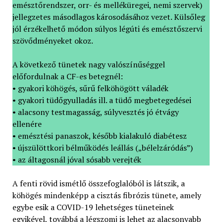
emésztőrendszer, orr- és melléküregei, nemi szervek)
jellegzetes másodlagos károsodásához vezet. Külsőleg
jól érzékelhető módon súlyos légúti és emésztőszervi
szövődményeket okoz.
A következő tünetek nagy valószínűséggel
előfordulnak a CF-es betegnél:
• gyakori köhögés, sűrű felköhögött váladék
• gyakori tüdőgyulladás ill. a tüdő megbetegedései
• alacsony testmagasság, súlyvesztés jó étvágy
ellenére
• emésztési panaszok, később kialakuló diabétesz
• újszülöttkori bélműködés leállás („bélelzáródás”)
• az áltagosnál jóval sósabb verejték
A fenti rövid ismétlő összefoglalóból is látszik, a
köhögés mindenképp a cisztás fibrózis tünete, amely
egybe esik a COVID-19 lehetséges tüneteinek
egyikével, továbbá a légszomj is lehet az alacsonyabb