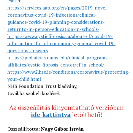
eseten
https://services.aap.org/en/pages/2019-novel-
coronavirus-covid-19-infections/clinical-
guidance/covid-19-planning-considerations-
returnto-in-person-education-in-schools/
https://www.cysticfibrosis.ca/about-cf/covid-19-
information-for-cf-community/general-covid-19-
questions-answers
https://pediatrics.uams.edu/clinical-programs-
affiliates/cystic-fibrosis-center/cf-in-school/
https://www2.hse.ie/conditions/coronavirus/protecting-
your-child.html
NHS Foundation Trust kiadvány,
továbbá szóbeli közlések
Az összeállítás kinyomtatható verzióban
ide kattintva
letölthető!
Összeállította:
Nagy Gábor István