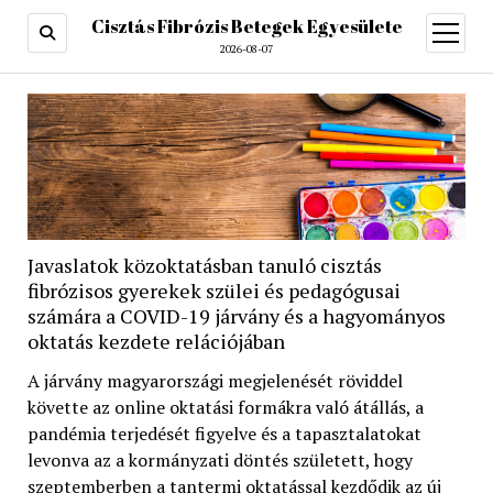
Cisztás Fibrózis Betegek Egyesülete
open
menu
2026-08-07
Javaslatok közoktatásban tanuló cisztás
fibrózisos gyerekek szülei és pedagógusai
számára a COVID-19 járvány és a hagyományos
oktatás kezdete relációjában
A járvány magyarországi megjelenését röviddel
követte az online oktatási formákra való átállás, a
pandémia terjedését figyelve és a tapasztalatokat
levonva az a kormányzati döntés született, hogy
szeptemberben a tantermi oktatással kezdődik az új