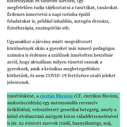
kórlefolyását és tüneteit illetően, így
megfelelően tudja tájékoztatni a tanítókat, tanárokat.
Érdemes ismertetni a napi rutinba épülő
feladatokat is, például inhalálás, autogén drenázs,
fiziotherápia, enzimpótlás stb.
Ugyanakkor a járvány miatt megváltozott
körülmények okán a gyereket már ismerő pedagógus
számára is érdemes a szülőnek ismételten beszélnie
arról, hogy aktuálisan milyen tünetei vannak a
gyereknek, amik a krónikus megbetegedéshez
köthetőek, és nem COVID-19 fertőzésre utaló jeleket
jelentenek.
Ismétlésként, a
cisztás fibrózis
(CF, cisztikus fibrózis,
mukoviszcidózis) egy autoszomális recesszív
öröklődésű, veleszületett genetikai betegség, amely a
külső elválasztású mirigyek kóros váladéktermelésével
is jár. Az érintett szervek (tüdő, hasnyálmirigy, máj,