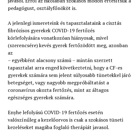
javasol. Erről az iskolában szokásos módon értesítsük a
pedagógust, osztályfőnököt is.
A jelenlegi ismereteink és tapasztalataink a cisztás
fibrózisos gyerekek COVID-19 fertőzés
kórlefolyására vonatkozóan hiányosak, mivel
(szerencsére) kevés gyerek fertőzödött meg, azonban
az
– egyébként alacsony számú – mintán szerzett
tapasztalat arra enged következtetni, hogy a CF-es
gyerekek számára sem jelent súlyosabb tünetekkel járó
betegséget, vagy nagyobb megpróbáltatást a
coronavírus okozta fertőzés, mint az áltagos
egészséges gyerekek számára.
Enyhe lefolyású COVID-19 fertőzés esetén
valószínűleg a kezelőorvos is csak a szokásos tüneti
kezeléseket magába foglaló therápiát javasol.