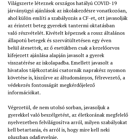
Világszerte léteznek országos hatályú COVID-19
járványügyi ajánlások az iskolakezdésre vonatkozóan,
ahol külön említi a szabályozás a CF-et, ott javasolják
az érintett beteg gyerekek tantermi oktatásban
való részvételét. Kivételt képeznek a rossz általános
állapotú betegek és szervátültetésen egy éven
belül átesettek, az ő esetükben csak a kezelőorvos
kifejezett ajánlása alapján javasolt a gyerek
visszatérése az iskolapadba. Emellett javasolt a
hivatalos tájékoztatási csatornák naprakész nyomon
követése is, kiszűrve az áltudományos, félrevezető, a
védekezés fontosságát megkérdőjelező
információkat.
Végezetül, de nem utolsó sorban, javasoljuk a
gyerekkel való beszélgetést, az életkorának megfelelő
nyelvezetben felvilágosítva arról, milyen szabályokat
kell betartania, és arról is, hogy mire kell neki
pluszban odafigyelnie.