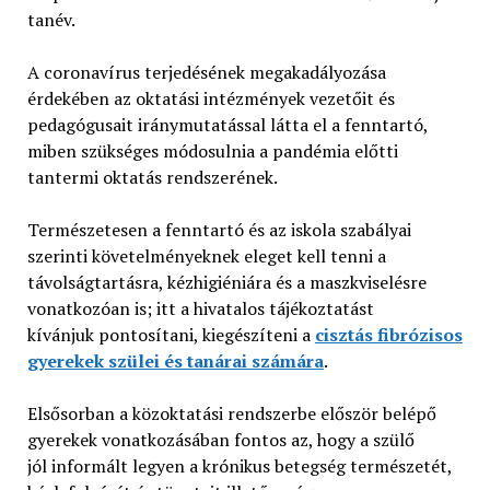
tanév.
A coronavírus terjedésének megakadályozása
érdekében az oktatási intézmények vezetőit és
pedagógusait iránymutatással látta el a fenntartó,
miben szükséges módosulnia a pandémia előtti
tantermi oktatás rendszerének.
Természetesen a fenntartó és az iskola szabályai
szerinti követelményeknek eleget kell tenni a
távolságtartásra, kézhigiéniára és a maszkviselésre
vonatkozóan is; itt a hivatalos tájékoztatást
kívánjuk pontosítani, kiegészíteni a
cisztás fibrózisos
gyerekek szülei és tanárai számára
.
Elsősorban a közoktatási rendszerbe először belépő
gyerekek vonatkozásában fontos az, hogy a szülő
jól informált legyen a krónikus betegség természetét,