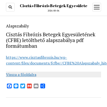
Cisztás Fibrózis Betegek Egyesülete
open
menu
2026-08-06
Alapszabály
Cisztás Fibrózis Betegek Egyesületének
(CFBE) letölthető alapszabálya pdf
formátumban
https://www.cisztasfibrozis.hu/wp-
content/files/documents/fcfbe//CFBE%20Alapszabaly_hite
Vissza a főoldalra
Facebook
Messenger
Twitter
Gmail
Email
Share