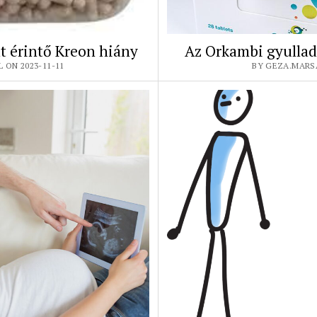
t érintő Kreon hiány
Az Orkambi gyullad
 ON 2023-11-11
BY GEZA.MARSA