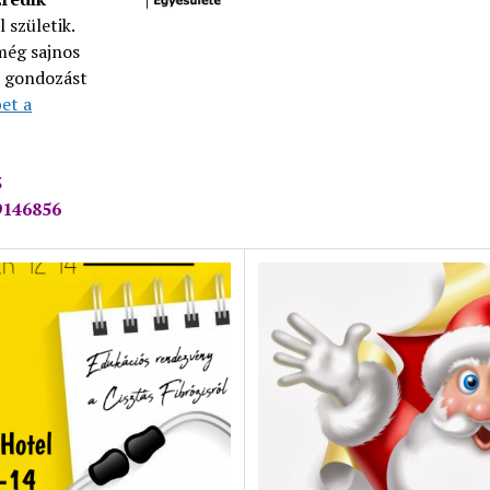
l születik.
még sajnos
t gondozást
et a
3
9146856