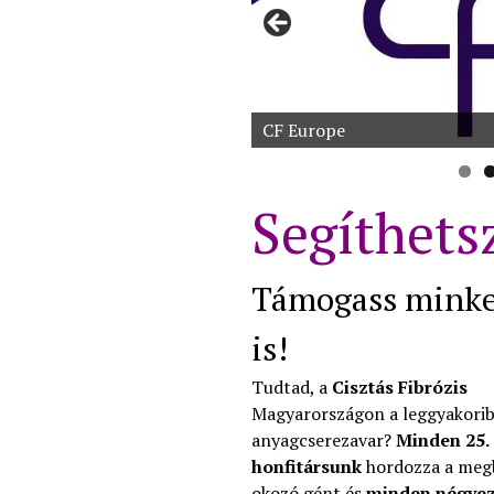
Segíthets
Támogass minke
is!
Tudtad, a
Cisztás Fibrózis
Magyarországon a leggyakori
anyagcserezavar?
Minden 25.
honfitársunk
hordozza a meg
okozó gént és
minden négyez