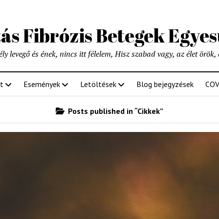
tás Fibrózis Betegek Egyes
y levegő és ének, nincs itt félelem, Hisz szabad vagy, az élet örök, 
t
Események
Letöltések
Blog bejegyzések
COV
Posts published in “Cikkek”