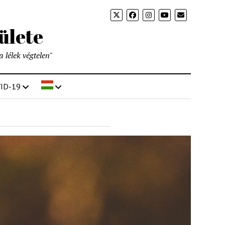
ülete
a lélek végtelen"
ID-19