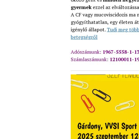
gyermek
ezzel az elváltozássa
A CF vagy mucoviscidozis ma 
gyógyíthatatlan, egy életen á
igénylő állapot.
Tudj meg több
betegségről
Adószámunk:
1967-5558-1-1
Számlaszámunk:
12100011-1