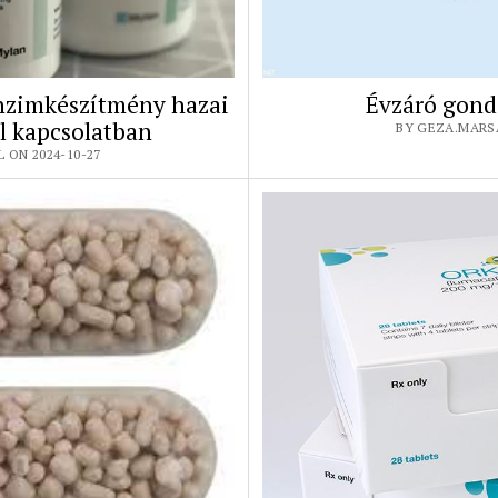
enzimkészítmény hazai
Évzáró gond
l kapcsolatban
BY GEZA.MARSA
 ON 2024-10-27