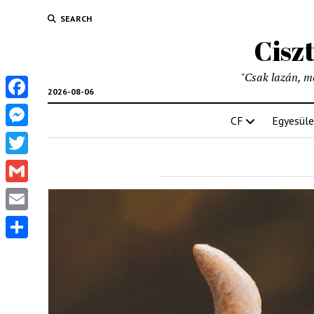
SEARCH
Cisz
"Csak lazán, mél
2026-08-06
Facebook
CF
Egyesüle
Messenger
Twitter
Gmail
Email
Share