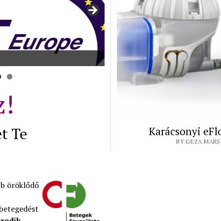
z!
t Te
Karácsonyi eFl
BY GEZA.MARSA
bb öröklődő
betegedést
redik