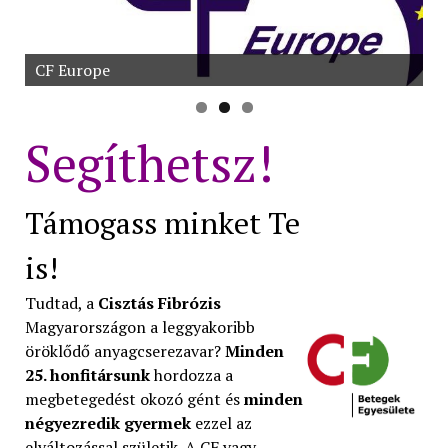
CF Europe
Segíthetsz!
Támogass minket Te
is!
Tudtad, a
Cisztás Fibrózis
Magyarországon a leggyakoribb
öröklődő anyagcserezavar?
Minden
25. honfitársunk
hordozza a
megbetegedést okozó gént és
minden
négyezredik gyermek
ezzel az
elváltozással születik. A CF vagy