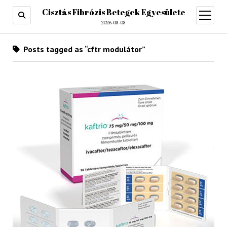
Cisztás Fibrózis Betegek Egyesülete
open
menu
2026-08-08
Posts tagged as “cftr modulátor”