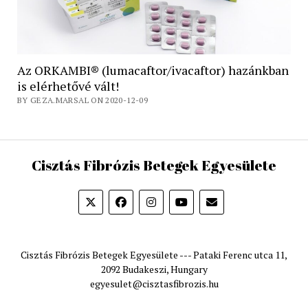
Az ORKAMBI® (lumacaftor/ivacaftor) hazánkban
is elérhetővé vált!
BY GEZA.MARSAL ON 2020-12-09
Cisztás Fibrózis Betegek Egyesülete
Cisztás Fibrózis Betegek Egyesülete --- Pataki Ferenc utca 11,
2092 Budakeszi, Hungary
egyesulet@cisztasfibrozis.hu